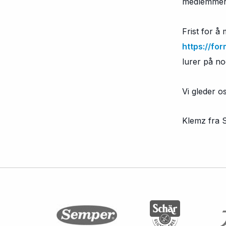
medlemmer 
Frist for å
https://for
lurer på no
Vi gleder o
Klemz fra S