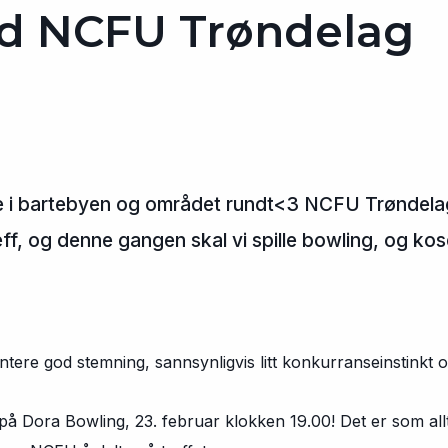
ed NCFU Trøndelag
le i bartebyen og området rundt<3 NCFU Trøndelag 
reff, og denne gangen skal vi spille bowling, og ko
ntere god stemning, sannsynligvis litt konkurranseinstink
r på Dora Bowling, 23. februar klokken 19.00! Det er som allti