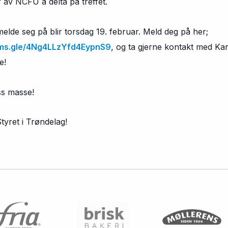
av NCFU å delta på treffet.
 melde seg på blir torsdag 19. februar. Meld deg på her;
ms.gle/
4Ng4LLzYfd4EypnS9
, og ta gjerne kontakt med K
e!
ss masse!
tyret i Trøndelag!