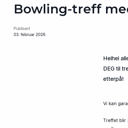
Bowling-treff m
Publisert
03. februar 2026
Heihei al
DEG til t
etterpå!
Vi kan gara
Treffet bli