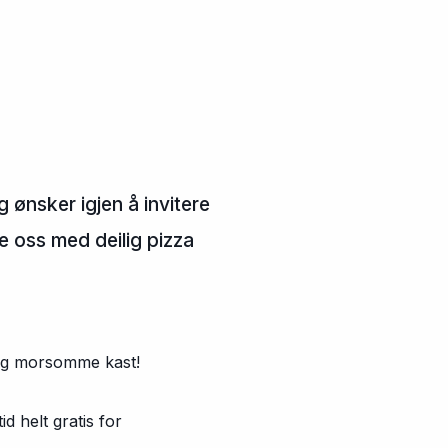
ønsker igjen å invitere
se oss med deilig pizza
t og morsomme kast!
d helt gratis for