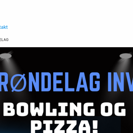
takt
ELAG