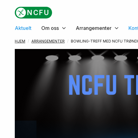
Gå til hovedinnhold
NCFU
Aktuelt
Om oss
Arrangementer
Kon
HJEM
ARRANGEMENTER
BOWLING-TREFF MED NCFU TRØND