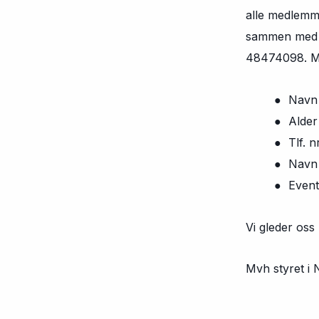
alle medlemme
sammen med de
48474098. Me
● Navn
● Alder
● Tlf. n
● Navn og tl
● Eventuell
Vi gleder os
Mvh styret i