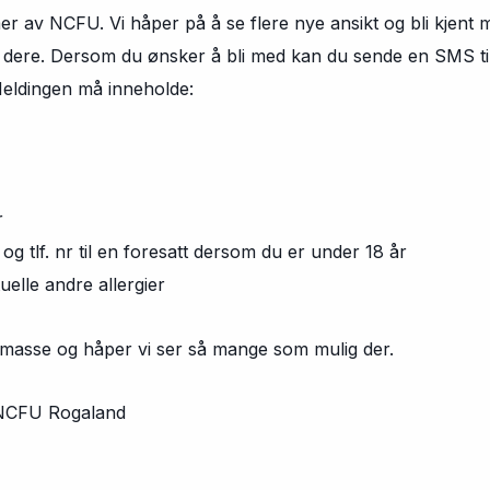
r av NCFU. Vi håper på å se flere nye ansikt og bli kjent
re. Dersom du ønsker å bli med kan du sende en SMS til M
ldingen må inneholde:
r
f. nr til en foresatt dersom du er under 18 år
e andre allergier
s masse og håper vi ser så mange som mulig der.
 NCFU Rogaland