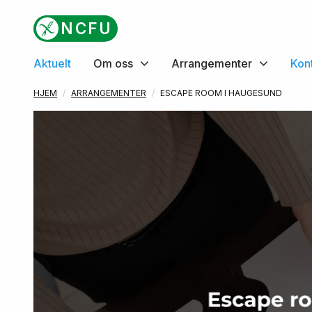
Gå til hovedinnhold
NCFU
Aktuelt
Om oss
Arrangementer
Kon
HJEM
ARRANGEMENTER
ESCAPE ROOM I HAUGESUND