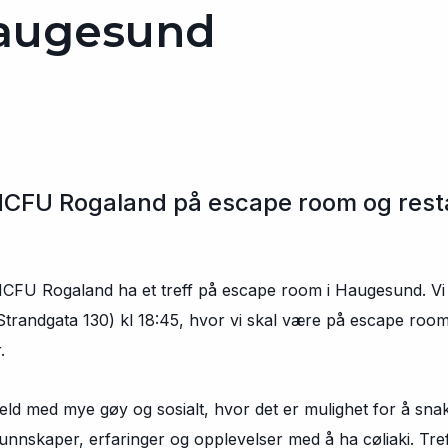
Haugesund
NCFU Rogaland på escape room og rest
 NCFU Rogaland ha et treff på escape room i Haugesund. Vi
randgata 130) kl 18:45, hvor vi skal være på escape room i
r.
veld med mye gøy og sosialt, hvor det er mulighet for å sn
unnskaper, erfaringer og opplevelser med å ha cøliaki. Treff