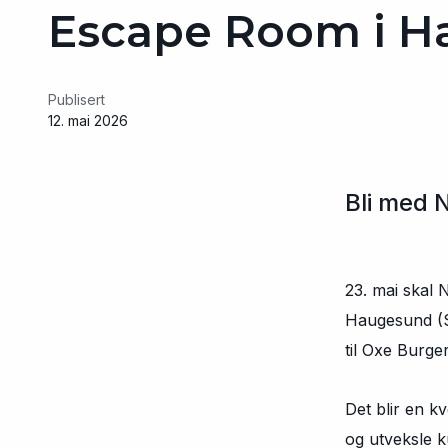
Escape Room i 
Publisert
12. mai 2026
Bli med 
23. mai skal
Haugesund (St
til Oxe Burge
Det blir en k
og utveksle k