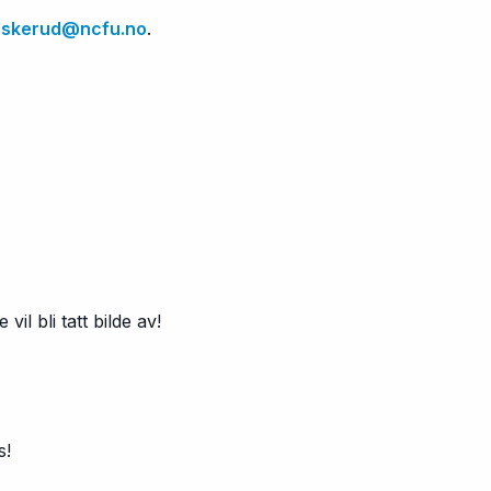
skerud@ncfu.no
.
 vil bli tatt bilde av!
s!