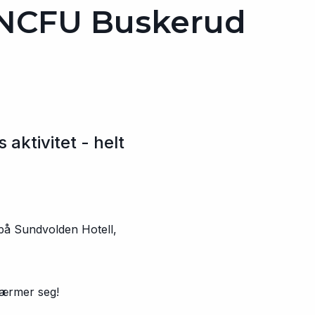
 NCFU Buskerud
 aktivitet - helt
 på Sundvolden Hotell,
 nærmer seg!