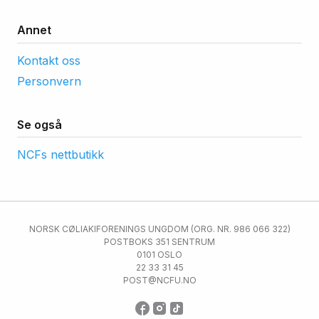
Annet
Kontakt oss
Personvern
Se også
NCFs nettbutikk
NORSK CØLIAKIFORENINGS UNGDOM (ORG. NR. 986 066 322)
POSTBOKS 351 SENTRUM
0101 OSLO
22 33 31 45
POST@NCFU.NO